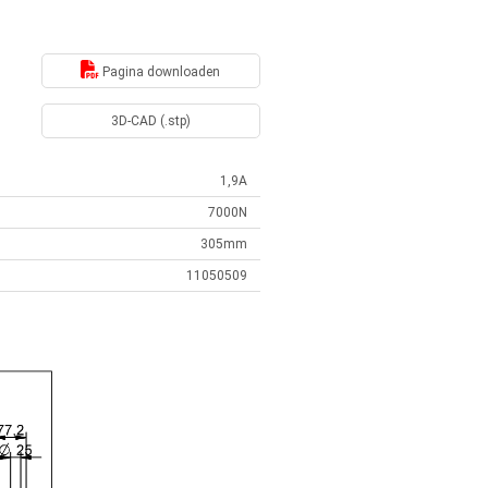
Pagina downloaden
3D-CAD (.stp)
1,9A
7000N
305mm
11050509