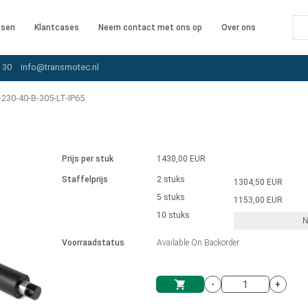
ssen
Klantcases
Neem contact met ons op
Over ons
 30
info@transmotec.nl
230-40-B-305-LT-IP65
Prijs per stuk
1430,00 EUR
Staffelprijs
2 stuks
1304,50 EUR
5 stuks
1153,00 EUR
10 stuks
N
iver
Voorraadstatus
Available On Backorder
-
+