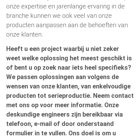
Taal
Lineaire actuatoren
Snelheidsregelingen voor AIS-serie
Met contactaansluiting
driver
onze expertise en jarenlange ervaring in de
Borstel DC-motordrivers DPWM-
Synchroon-asynchroon | voor 1-4 aandrijvingen
Stappenmotor drivers
Français (EUR)
branche kunnen we ook veel van onze
Ø 28-42| 1-1400 rpm | <= 290Ncm
Eenheidssysteem
Solenoïden
serie
Besturingskasten
producten aanpassen aan de behoeften van
Driver 2-6 A
Borstelloze DC-motordrivers
Italiano (EUR)
Synchroon-asynchroon | voor 1-4 aandrijvingen
onze klanten.
VAT
Voedingen
Heeft u een project waarbij u niet zeker
Nederlands (EUR)
Voedingen
weet welke oplossing het meest geschikt is
of bent u op zoek naar iets heel specifieks?
Polski (EUR)
Winkelwagen
We passen oplossingen aan volgens de
wensen van onze klanten, van enkelvoudige
Norsk (NOK)
producten tot serieproductie. Neem contact
met ons op voor meer informatie. Onze
Suomi (EUR)
deskundige engineers zijn bereikbaar via
telefoon, e-mail of door onderstaand
Svenska (SEK)
formulier in te vullen. Ons doel is om u