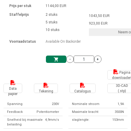
Taal
Lineaire actuatoren
Snelheidsregelingen voor AIS-serie
Met contactaansluiting
driver
Prijs per stuk
1144,00 EUR
Borstel DC-motordrivers DPWM-
Synchroon-asynchroon | voor 1-4 aandrijvingen
Stappenmotor drivers
Français (EUR)
Ø 28-42| 1-1400 rpm | <= 290Ncm
Staffelprijs
2 stuks
1043,50 EUR
Eenheidssysteem
Solenoïden
serie
Besturingskasten
5 stuks
Driver 2-6 A
923,00 EUR
Borstelloze DC-motordrivers
Italiano (EUR)
10 stuks
Synchroon-asynchroon | voor 1-4 aandrijvingen
Neem co
VAT
Voedingen
Voorraadstatus
Available On Backorder
Nederlands (EUR)
Voedingen
-
+
Polski (EUR)
Winkelwagen
Pagina
downloade
Norsk (NOK)
3D-CAD
Data
(.stp)
Tekening
Catalogus
papier
Suomi (EUR)
Spanning
230V
Nominale stroom
1,9A
Feedback
Potentiometer
Maximale kracht
3500N
Svenska (SEK)
Snelheid bij maximale
4,9mm/s
slaglengte:
153mm
belasting