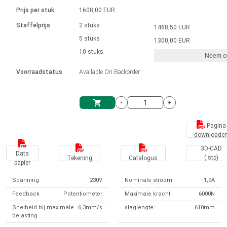
Taal
Lineaire actuatoren
Snelheidsregelingen voor AIS-serie
Met contactaansluiting
driver
Prijs per stuk
1608,00 EUR
Borstel DC-motordrivers DPWM-
Synchroon-asynchroon | voor 1-4 aandrijvingen
Stappenmotor drivers
Français (EUR)
Ø 28-42| 1-1400 rpm | <= 290Ncm
Staffelprijs
2 stuks
1468,50 EUR
Eenheidssysteem
Solenoïden
serie
Besturingskasten
5 stuks
Driver 2-6 A
1300,00 EUR
Borstelloze DC-motordrivers
Italiano (EUR)
10 stuks
Synchroon-asynchroon | voor 1-4 aandrijvingen
Neem co
VAT
Voedingen
Voorraadstatus
Available On Backorder
Nederlands (EUR)
Voedingen
-
+
Polski (EUR)
Winkelwagen
Pagina
downloade
Norsk (NOK)
3D-CAD
Data
(.stp)
Tekening
Catalogus
papier
Suomi (EUR)
Spanning
230V
Nominale stroom
1,9A
Feedback
Potentiometer
Maximale kracht
6000N
Svenska (SEK)
Snelheid bij maximale
6,3mm/s
slaglengte:
610mm
belasting