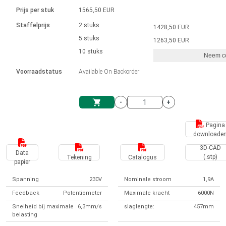
Taal
Lineaire actuatoren
Snelheidsregelingen voor AIS-serie
Met contactaansluiting
driver
Prijs per stuk
1565,50 EUR
Borstel DC-motordrivers DPWM-
Synchroon-asynchroon | voor 1-4 aandrijvingen
Stappenmotor drivers
Français (EUR)
Ø 28-42| 1-1400 rpm | <= 290Ncm
Staffelprijs
2 stuks
1428,50 EUR
Eenheidssysteem
Solenoïden
serie
Besturingskasten
5 stuks
Driver 2-6 A
1263,50 EUR
Borstelloze DC-motordrivers
Italiano (EUR)
10 stuks
Synchroon-asynchroon | voor 1-4 aandrijvingen
Neem co
VAT
Voedingen
Voorraadstatus
Available On Backorder
Nederlands (EUR)
Voedingen
-
+
Polski (EUR)
Winkelwagen
Pagina
downloade
Norsk (NOK)
3D-CAD
Data
(.stp)
Tekening
Catalogus
papier
Suomi (EUR)
Spanning
230V
Nominale stroom
1,9A
Feedback
Potentiometer
Maximale kracht
6000N
Svenska (SEK)
Snelheid bij maximale
6,3mm/s
slaglengte:
457mm
belasting