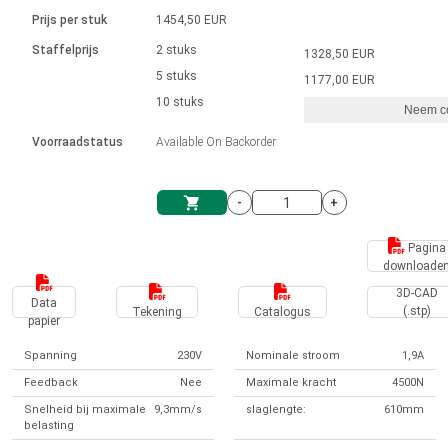
Taal
Lineaire actuatoren
Snelheidsregelingen voor AIS-serie
Met contactaansluiting
driver
Prijs per stuk
1454,50 EUR
Borstel DC-motordrivers DPWM-
Synchroon-asynchroon | voor 1-4 aandrijvingen
Stappenmotor drivers
Français (EUR)
Ø 28-42| 1-1400 rpm | <= 290Ncm
Staffelprijs
2 stuks
1328,50 EUR
Eenheidssysteem
Solenoïden
serie
Besturingskasten
5 stuks
Driver 2-6 A
1177,00 EUR
Borstelloze DC-motordrivers
Italiano (EUR)
10 stuks
Synchroon-asynchroon | voor 1-4 aandrijvingen
Neem co
VAT
Voedingen
Voorraadstatus
Available On Backorder
Nederlands (EUR)
Voedingen
-
+
Polski (EUR)
Winkelwagen
Pagina
downloade
Norsk (NOK)
3D-CAD
Data
(.stp)
Tekening
Catalogus
papier
Suomi (EUR)
Spanning
230V
Nominale stroom
1,9A
Feedback
Nee
Maximale kracht
4500N
Svenska (SEK)
Snelheid bij maximale
9,3mm/s
slaglengte:
610mm
belasting