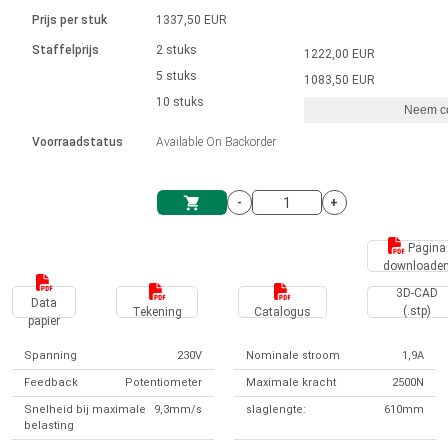
Taal
Lineaire actuatoren
Snelheidsregelingen voor AIS-serie
Met contactaansluiting
driver
Prijs per stuk
1337,50 EUR
Borstel DC-motordrivers DPWM-
Synchroon-asynchroon | voor 1-4 aandrijvingen
Stappenmotor drivers
Français (EUR)
Ø 28-42| 1-1400 rpm | <= 290Ncm
Staffelprijs
2 stuks
1222,00 EUR
Eenheidssysteem
Solenoïden
serie
Besturingskasten
5 stuks
Driver 2-6 A
1083,50 EUR
Borstelloze DC-motordrivers
Italiano (EUR)
10 stuks
Synchroon-asynchroon | voor 1-4 aandrijvingen
Neem co
VAT
Voedingen
Voorraadstatus
Available On Backorder
Nederlands (EUR)
Voedingen
-
+
Polski (EUR)
Winkelwagen
Pagina
downloade
Norsk (NOK)
3D-CAD
Data
(.stp)
Tekening
Catalogus
papier
Suomi (EUR)
Spanning
230V
Nominale stroom
1,9A
Feedback
Potentiometer
Maximale kracht
2500N
Svenska (SEK)
Snelheid bij maximale
9,3mm/s
slaglengte:
610mm
belasting