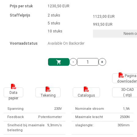
Taal
Lineaire actuatoren
Snelheidsregelingen voor AIS-serie
Met contactaansluiting
driver
Prijs per stuk
1230,50 EUR
Borstel DC-motordrivers DPWM-
Synchroon-asynchroon | voor 1-4 aandrijvingen
Stappenmotor drivers
Français (EUR)
Ø 28-42| 1-1400 rpm | <= 290Ncm
Staffelprijs
2 stuks
1123,00 EUR
Eenheidssysteem
Solenoïden
serie
Besturingskasten
5 stuks
Driver 2-6 A
993,50 EUR
Borstelloze DC-motordrivers
Italiano (EUR)
10 stuks
Synchroon-asynchroon | voor 1-4 aandrijvingen
Neem co
VAT
Voedingen
Voorraadstatus
Available On Backorder
Nederlands (EUR)
Voedingen
-
+
Polski (EUR)
Winkelwagen
Pagina
downloade
Norsk (NOK)
3D-CAD
Data
(.stp)
Tekening
Catalogus
papier
Suomi (EUR)
Spanning
230V
Nominale stroom
1,9A
Feedback
Potentiometer
Maximale kracht
2500N
Svenska (SEK)
Snelheid bij maximale
9,3mm/s
slaglengte:
305mm
belasting