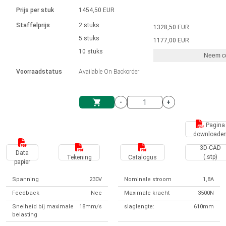
Taal
Lineaire actuatoren
Snelheidsregelingen voor AIS-serie
Met contactaansluiting
driver
Prijs per stuk
1454,50 EUR
Borstel DC-motordrivers DPWM-
Synchroon-asynchroon | voor 1-4 aandrijvingen
Stappenmotor drivers
Français (EUR)
Ø 28-42| 1-1400 rpm | <= 290Ncm
Staffelprijs
2 stuks
1328,50 EUR
Eenheidssysteem
Solenoïden
serie
Besturingskasten
5 stuks
Driver 2-6 A
1177,00 EUR
Borstelloze DC-motordrivers
Italiano (EUR)
10 stuks
Synchroon-asynchroon | voor 1-4 aandrijvingen
Neem co
VAT
Voedingen
Voorraadstatus
Available On Backorder
Nederlands (EUR)
Voedingen
-
+
Polski (EUR)
Winkelwagen
Pagina
downloade
Norsk (NOK)
3D-CAD
Data
(.stp)
Tekening
Catalogus
papier
Suomi (EUR)
Spanning
230V
Nominale stroom
1,8A
Feedback
Nee
Maximale kracht
3500N
Svenska (SEK)
Snelheid bij maximale
18mm/s
slaglengte:
610mm
belasting