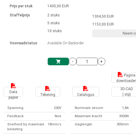
Taal
Lineaire actuatoren
Snelheidsregelingen voor AIS-serie
Met contactaansluiting
driver
Prijs per stuk
1430,00 EUR
Borstel DC-motordrivers DPWM-
Synchroon-asynchroon | voor 1-4 aandrijvingen
Stappenmotor drivers
Français (EUR)
Ø 28-42| 1-1400 rpm | <= 290Ncm
Staffelprijs
2 stuks
1304,50 EUR
Eenheidssysteem
Solenoïden
serie
Besturingskasten
5 stuks
Driver 2-6 A
1153,00 EUR
Borstelloze DC-motordrivers
Italiano (EUR)
10 stuks
Synchroon-asynchroon | voor 1-4 aandrijvingen
Neem co
VAT
Voedingen
Voorraadstatus
Available On Backorder
Nederlands (EUR)
Voedingen
-
+
Polski (EUR)
Winkelwagen
Pagina
downloade
Norsk (NOK)
3D-CAD
Data
(.stp)
Tekening
Catalogus
papier
Suomi (EUR)
Spanning
230V
Nominale stroom
1,8A
Feedback
Nee
Maximale kracht
3500N
Svenska (SEK)
Snelheid bij maximale
18mm/s
slaglengte:
305mm
belasting