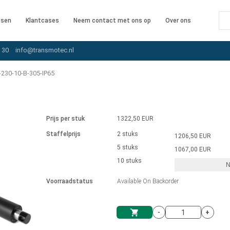
ssen
Klantcases
Neem contact met ons op
Over ons
 30
info@transmotec.nl
230-10-B-305-IP65
Prijs per stuk
1322,50 EUR
Staffelprijs
2 stuks
1206,50 EUR
5 stuks
1067,00 EUR
10 stuks
N
iver
Voorraadstatus
Available On Backorder
-
+