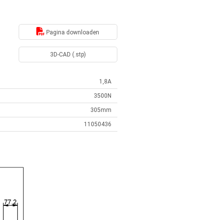
Pagina downloaden
3D-CAD (.stp)
1,8A
3500N
305mm
11050436