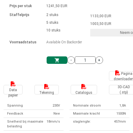
Taal
Lineaire actuatoren
Snelheidsregelingen voor AIS-serie
Met contactaansluiting
driver
Prijs per stuk
1241,50 EUR
Borstel DC-motordrivers DPWM-
Synchroon-asynchroon | voor 1-4 aandrijvingen
Stappenmotor drivers
Français (EUR)
Ø 28-42| 1-1400 rpm | <= 290Ncm
Staffelprijs
2 stuks
1133,00 EUR
Eenheidssysteem
Solenoïden
serie
Besturingskasten
5 stuks
Driver 2-6 A
1003,50 EUR
Borstelloze DC-motordrivers
Italiano (EUR)
10 stuks
Synchroon-asynchroon | voor 1-4 aandrijvingen
Neem co
VAT
Voedingen
Voorraadstatus
Available On Backorder
Nederlands (EUR)
Voedingen
-
+
Polski (EUR)
Winkelwagen
Pagina
downloade
Norsk (NOK)
3D-CAD
Data
(.stp)
Tekening
Catalogus
papier
Suomi (EUR)
Spanning
230V
Nominale stroom
1,8A
Feedback
Nee
Maximale kracht
1500N
Svenska (SEK)
Snelheid bij maximale
18mm/s
slaglengte:
457mm
belasting