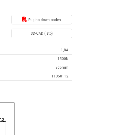
Pagina downloaden
3D-CAD (.stp)
1,8A
1500N
305mm
11050112