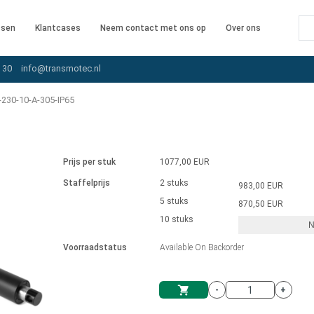
ssen
Klantcases
Neem contact met ons op
Over ons
 30
info@transmotec.nl
230-10-A-305-IP65
Prijs per stuk
1077,00 EUR
Staffelprijs
2 stuks
983,00 EUR
5 stuks
870,50 EUR
10 stuks
N
iver
Voorraadstatus
Available On Backorder
-
+