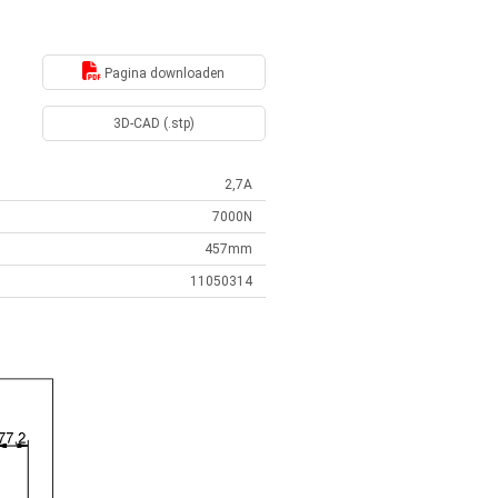
Pagina downloaden
3D-CAD (.stp)
2,7A
7000N
457mm
11050314