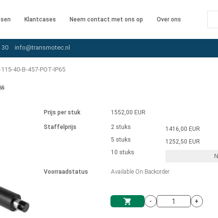
ssen
Klantcases
Neem contact met ons op
Over ons
 30
info@transmotec.nl
115-40-B-457-POT-IP65
65
Prijs per stuk
1552,00 EUR
Staffelprijs
2 stuks
1416,00 EUR
5 stuks
1252,50 EUR
10 stuks
N
iver
Voorraadstatus
Available On Backorder
-
+