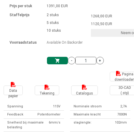
Taal
Lineaire actuatoren
Snelheidsregelingen voor AIS-serie
Met contactaansluiting
driver
Prijs per stuk
1391,00 EUR
Borstel DC-motordrivers DPWM-
Synchroon-asynchroon | voor 1-4 aandrijvingen
Stappenmotor drivers
Français (EUR)
Ø 28-42| 1-1400 rpm | <= 290Ncm
Staffelprijs
2 stuks
1268,00 EUR
Eenheidssysteem
Solenoïden
serie
Besturingskasten
5 stuks
Driver 2-6 A
1120,50 EUR
Borstelloze DC-motordrivers
Italiano (EUR)
10 stuks
Synchroon-asynchroon | voor 1-4 aandrijvingen
Neem co
VAT
Voedingen
Voorraadstatus
Available On Backorder
Nederlands (EUR)
Voedingen
-
+
Polski (EUR)
Winkelwagen
Pagina
downloade
Norsk (NOK)
3D-CAD
Data
(.stp)
Tekening
Catalogus
papier
Suomi (EUR)
Spanning
115V
Nominale stroom
2,7A
Feedback
Potentiometer
Maximale kracht
7000N
Svenska (SEK)
Snelheid bij maximale
6mm/s
slaglengte:
102mm
belasting