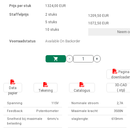
Taal
Lineaire actuatoren
Snelheidsregelingen voor AIS-serie
Met contactaansluiting
driver
Prijs per stuk
1324,00 EUR
Borstel DC-motordrivers DPWM-
Synchroon-asynchroon | voor 1-4 aandrijvingen
Stappenmotor drivers
Français (EUR)
Ø 28-42| 1-1400 rpm | <= 290Ncm
Staffelprijs
2 stuks
1209,50 EUR
Eenheidssysteem
Solenoïden
serie
Besturingskasten
5 stuks
Driver 2-6 A
1072,50 EUR
Borstelloze DC-motordrivers
Italiano (EUR)
10 stuks
Synchroon-asynchroon | voor 1-4 aandrijvingen
Neem co
VAT
Voedingen
Voorraadstatus
Available On Backorder
Nederlands (EUR)
Voedingen
-
+
Polski (EUR)
Winkelwagen
Pagina
downloade
Norsk (NOK)
3D-CAD
Data
(.stp)
Tekening
Catalogus
papier
Suomi (EUR)
Spanning
115V
Nominale stroom
2,7A
Feedback
Potentiometer
Maximale kracht
3500N
Svenska (SEK)
Snelheid bij maximale
6mm/s
slaglengte:
610mm
belasting