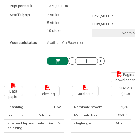
Taal
Lineaire actuatoren
Snelheidsregelingen voor AIS-serie
Met contactaansluiting
driver
Prijs per stuk
1370,00 EUR
Borstel DC-motordrivers DPWM-
Synchroon-asynchroon | voor 1-4 aandrijvingen
Stappenmotor drivers
Français (EUR)
Ø 28-42| 1-1400 rpm | <= 290Ncm
Staffelprijs
2 stuks
1251,50 EUR
Eenheidssysteem
Solenoïden
serie
Besturingskasten
5 stuks
Driver 2-6 A
1109,50 EUR
Borstelloze DC-motordrivers
Italiano (EUR)
10 stuks
Synchroon-asynchroon | voor 1-4 aandrijvingen
Neem co
VAT
Voedingen
Voorraadstatus
Available On Backorder
Nederlands (EUR)
Voedingen
-
+
Polski (EUR)
Winkelwagen
Pagina
downloade
Norsk (NOK)
3D-CAD
Data
(.stp)
Tekening
Catalogus
papier
Suomi (EUR)
Spanning
115V
Nominale stroom
2,7A
Feedback
Potentiometer
Maximale kracht
3500N
Svenska (SEK)
Snelheid bij maximale
6mm/s
slaglengte:
610mm
belasting