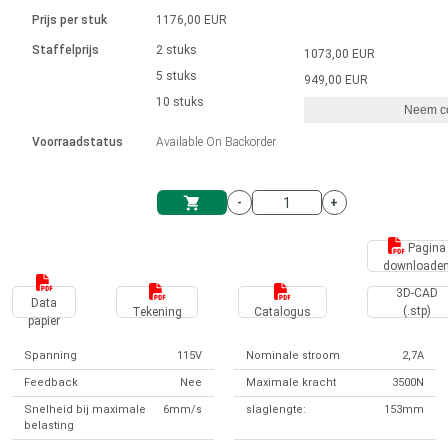
Taal
Lineaire actuatoren
Snelheidsregelingen voor AIS-serie
Met contactaansluiting
driver
Prijs per stuk
1176,00 EUR
Borstel DC-motordrivers DPWM-
Synchroon-asynchroon | voor 1-4 aandrijvingen
Stappenmotor drivers
Français (EUR)
Ø 28-42| 1-1400 rpm | <= 290Ncm
Staffelprijs
2 stuks
1073,00 EUR
Eenheidssysteem
Solenoïden
serie
Besturingskasten
5 stuks
Driver 2-6 A
949,00 EUR
Borstelloze DC-motordrivers
Italiano (EUR)
10 stuks
Synchroon-asynchroon | voor 1-4 aandrijvingen
Neem co
VAT
Voedingen
Voorraadstatus
Available On Backorder
Nederlands (EUR)
Voedingen
-
+
Polski (EUR)
Winkelwagen
Pagina
downloade
Norsk (NOK)
3D-CAD
Data
(.stp)
Tekening
Catalogus
papier
Suomi (EUR)
Spanning
115V
Nominale stroom
2,7A
Feedback
Nee
Maximale kracht
3500N
Svenska (SEK)
Snelheid bij maximale
6mm/s
slaglengte:
153mm
belasting