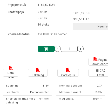
Taal
Lineaire actuatoren
Snelheidsregelingen voor AIS-serie
Met contactaansluiting
driver
Prijs per stuk
1163,50 EUR
Borstel DC-motordrivers DPWM-
Synchroon-asynchroon | voor 1-4 aandrijvingen
Stappenmotor drivers
Français (EUR)
Ø 28-42| 1-1400 rpm | <= 290Ncm
Staffelprijs
2 stuks
1061,50 EUR
Eenheidssysteem
Solenoïden
serie
Besturingskasten
5 stuks
Driver 2-6 A
938,50 EUR
Borstelloze DC-motordrivers
Italiano (EUR)
10 stuks
Synchroon-asynchroon | voor 1-4 aandrijvingen
Neem co
VAT
Voedingen
Voorraadstatus
Available On Backorder
Nederlands (EUR)
Voedingen
-
+
Polski (EUR)
Winkelwagen
Pagina
downloade
Norsk (NOK)
3D-CAD
Data
(.stp)
Tekening
Catalogus
papier
Suomi (EUR)
Spanning
115V
Nominale stroom
2,7A
Feedback
Potentiometer
Maximale kracht
3500N
Svenska (SEK)
Snelheid bij maximale
6mm/s
slaglengte:
102mm
belasting