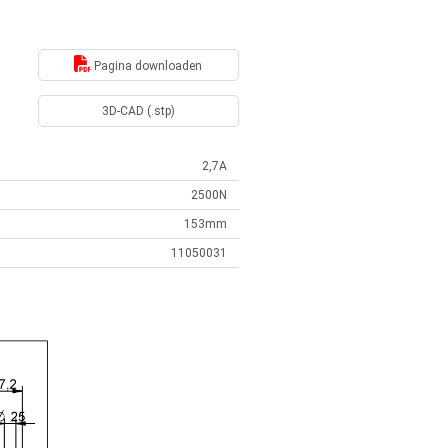
Pagina downloaden
3D-CAD (.stp)
2,7A
2500N
153mm
11050031