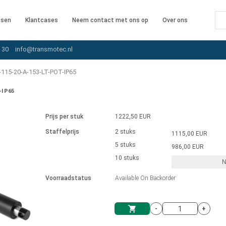
ssen
Klantcases
Neem contact met ons op
Over ons
 30
info@transmotec.nl
115-20-A-153-LT-POT-IP65
-IP65
Prijs per stuk
1222,50 EUR
Staffelprijs
2 stuks
1115,00 EUR
5 stuks
986,00 EUR
10 stuks
N
iver
Voorraadstatus
Available On Backorder
-
+