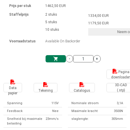
Taal
Lineaire actuatoren
Snelheidsregelingen voor AIS-serie
Met contactaansluiting
driver
Prijs per stuk
1462,50 EUR
Borstel DC-motordrivers DPWM-
Synchroon-asynchroon | voor 1-4 aandrijvingen
Stappenmotor drivers
Français (EUR)
Ø 28-42| 1-1400 rpm | <= 290Ncm
Staffelprijs
2 stuks
1334,00 EUR
Eenheidssysteem
Solenoïden
serie
Besturingskasten
5 stuks
Driver 2-6 A
1179,50 EUR
Borstelloze DC-motordrivers
Italiano (EUR)
10 stuks
Synchroon-asynchroon | voor 1-4 aandrijvingen
Neem co
VAT
Voedingen
Voorraadstatus
Available On Backorder
Nederlands (EUR)
Voedingen
-
+
Polski (EUR)
Winkelwagen
Pagina
downloade
Norsk (NOK)
3D-CAD
Data
(.stp)
Tekening
Catalogus
papier
Suomi (EUR)
Spanning
115V
Nominale stroom
3,1A
Feedback
Nee
Maximale kracht
3500N
Svenska (SEK)
Snelheid bij maximale
23mm/s
slaglengte:
305mm
belasting