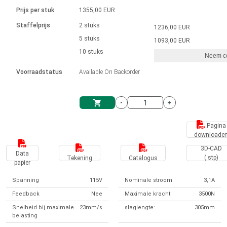
Taal
Lineaire actuatoren
Snelheidsregelingen voor AIS-serie
Met contactaansluiting
driver
Prijs per stuk
1355,00 EUR
Borstel DC-motordrivers DPWM-
Synchroon-asynchroon | voor 1-4 aandrijvingen
Stappenmotor drivers
Français (EUR)
Ø 28-42| 1-1400 rpm | <= 290Ncm
Staffelprijs
2 stuks
1236,00 EUR
Eenheidssysteem
Solenoïden
serie
Besturingskasten
5 stuks
Driver 2-6 A
1093,00 EUR
Borstelloze DC-motordrivers
Italiano (EUR)
10 stuks
Synchroon-asynchroon | voor 1-4 aandrijvingen
Neem co
VAT
Voedingen
Voorraadstatus
Available On Backorder
Nederlands (EUR)
Voedingen
-
+
Polski (EUR)
Winkelwagen
Pagina
downloade
Norsk (NOK)
3D-CAD
Data
(.stp)
Tekening
Catalogus
papier
Suomi (EUR)
Spanning
115V
Nominale stroom
3,1A
Feedback
Nee
Maximale kracht
3500N
Svenska (SEK)
Snelheid bij maximale
23mm/s
slaglengte:
305mm
belasting