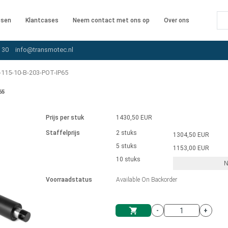
ssen
Klantcases
Neem contact met ons op
Over ons
 30
info@transmotec.nl
115-10-B-203-POT-IP65
65
Prijs per stuk
1430,50 EUR
Staffelprijs
2 stuks
1304,50 EUR
5 stuks
1153,00 EUR
10 stuks
N
iver
Voorraadstatus
Available On Backorder
-
+