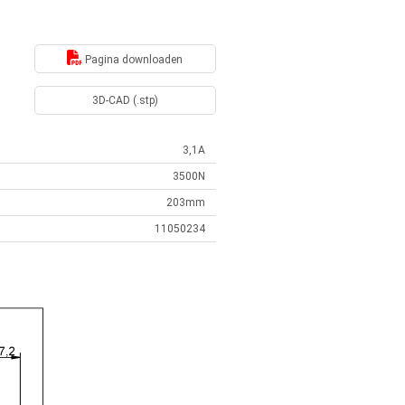
Pagina downloaden
3D-CAD (.stp)
3,1A
3500N
203mm
11050234