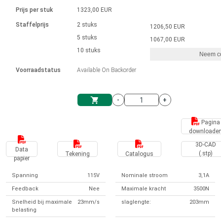
Taal
Lineaire actuatoren
Snelheidsregelingen voor AIS-serie
Met contactaansluiting
driver
Prijs per stuk
1323,00 EUR
Borstel DC-motordrivers DPWM-
Synchroon-asynchroon | voor 1-4 aandrijvingen
Stappenmotor drivers
Français (EUR)
Ø 28-42| 1-1400 rpm | <= 290Ncm
Staffelprijs
2 stuks
1206,50 EUR
Eenheidssysteem
Solenoïden
serie
Besturingskasten
5 stuks
Driver 2-6 A
1067,00 EUR
Borstelloze DC-motordrivers
Italiano (EUR)
10 stuks
Synchroon-asynchroon | voor 1-4 aandrijvingen
Neem co
VAT
Voedingen
Voorraadstatus
Available On Backorder
Nederlands (EUR)
Voedingen
-
+
Polski (EUR)
Winkelwagen
Pagina
downloade
Norsk (NOK)
3D-CAD
Data
(.stp)
Tekening
Catalogus
papier
Suomi (EUR)
Spanning
115V
Nominale stroom
3,1A
Feedback
Nee
Maximale kracht
3500N
Svenska (SEK)
Snelheid bij maximale
23mm/s
slaglengte:
203mm
belasting