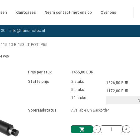
ssen
Klantcases
Neem contact met ons op
Over ons
 30
info@transmotec.nl
115-10-B-153-LT-POT-IP65
-IP65
Prijs per stuk
1455,00 EUR
Staffelprijs
2 stuks
1326,50 EUR
5 stuks
1172,00 EUR
10 stuks
N
iver
Voorraadstatus
Available On Backorder
-
+