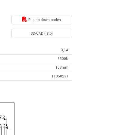
Pagina downloaden
3D-CAD (.stp)
3,1A
3500N
153mm
11050231