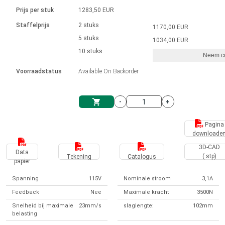
Taal
Lineaire actuatoren
Snelheidsregelingen voor AIS-serie
Met contactaansluiting
driver
Prijs per stuk
1283,50 EUR
Borstel DC-motordrivers DPWM-
Synchroon-asynchroon | voor 1-4 aandrijvingen
Stappenmotor drivers
Français (EUR)
Ø 28-42| 1-1400 rpm | <= 290Ncm
Staffelprijs
2 stuks
1170,00 EUR
Eenheidssysteem
Solenoïden
serie
Besturingskasten
5 stuks
Driver 2-6 A
1034,00 EUR
Borstelloze DC-motordrivers
Italiano (EUR)
10 stuks
Synchroon-asynchroon | voor 1-4 aandrijvingen
Neem co
VAT
Voedingen
Voorraadstatus
Available On Backorder
Nederlands (EUR)
Voedingen
-
+
Polski (EUR)
Winkelwagen
Pagina
downloade
Norsk (NOK)
3D-CAD
Data
(.stp)
Tekening
Catalogus
papier
Suomi (EUR)
Spanning
115V
Nominale stroom
3,1A
Feedback
Nee
Maximale kracht
3500N
Svenska (SEK)
Snelheid bij maximale
23mm/s
slaglengte:
102mm
belasting