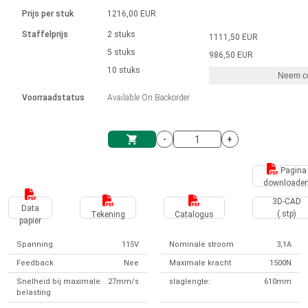
Taal
Lineaire actuatoren
Snelheidsregelingen voor AIS-serie
Met contactaansluiting
driver
Prijs per stuk
1216,00 EUR
Borstel DC-motordrivers DPWM-
Synchroon-asynchroon | voor 1-4 aandrijvingen
Stappenmotor drivers
Français (EUR)
Ø 28-42| 1-1400 rpm | <= 290Ncm
Staffelprijs
2 stuks
1111,50 EUR
Eenheidssysteem
Solenoïden
serie
Besturingskasten
5 stuks
Driver 2-6 A
986,50 EUR
Borstelloze DC-motordrivers
Italiano (EUR)
10 stuks
Synchroon-asynchroon | voor 1-4 aandrijvingen
Neem co
VAT
Voedingen
Voorraadstatus
Available On Backorder
Nederlands (EUR)
Voedingen
-
+
Polski (EUR)
Winkelwagen
Pagina
downloade
Norsk (NOK)
3D-CAD
Data
(.stp)
Tekening
Catalogus
papier
Suomi (EUR)
Spanning
115V
Nominale stroom
3,1A
Feedback
Nee
Maximale kracht
1500N
Svenska (SEK)
Snelheid bij maximale
27mm/s
slaglengte:
610mm
belasting