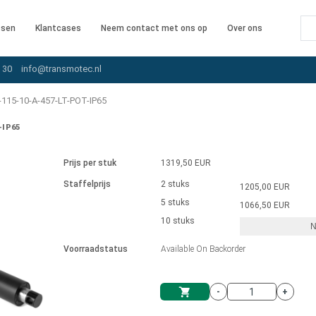
ssen
Klantcases
Neem contact met ons op
Over ons
 30
info@transmotec.nl
115-10-A-457-LT-POT-IP65
-IP65
Prijs per stuk
1319,50 EUR
Staffelprijs
2 stuks
1205,00 EUR
5 stuks
1066,50 EUR
10 stuks
N
iver
Voorraadstatus
Available On Backorder
-
+