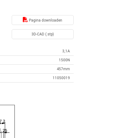
Pagina downloaden
3D-CAD (.stp)
3,1A
1500N
457mm
11050019