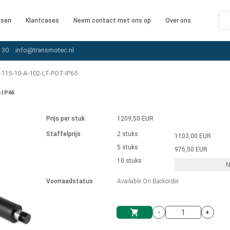
ssen
Klantcases
Neem contact met ons op
Over ons
 30
info@transmotec.nl
115-10-A-102-LT-POT-IP65
-IP65
Prijs per stuk
1209,50 EUR
Staffelprijs
2 stuks
1103,00 EUR
5 stuks
975,50 EUR
10 stuks
N
iver
Voorraadstatus
Available On Backorder
-
+