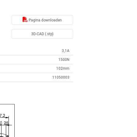
Pagina downloaden
3D-CAD (.stp)
3,1A
1500N
102mm
11050003