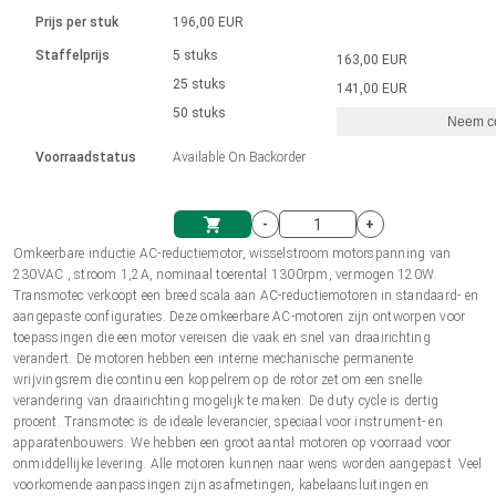
Taal
Lineaire actuatoren
Snelheidsregelingen voor AIS-serie
Met contactaansluiting
driver
Prijs per stuk
196,00 EUR
Borstel DC-motordrivers DPWM-
Synchroon-asynchroon | voor 1-4 aandrijvingen
Stappenmotor drivers
Français (EUR)
Ø 28-42| 1-1400 rpm | <= 290Ncm
Staffelprijs
5 stuks
163,00 EUR
Eenheidssysteem
Solenoïden
serie
Besturingskasten
25 stuks
Driver 2-6 A
141,00 EUR
Borstelloze DC-motordrivers
Italiano (EUR)
50 stuks
Synchroon-asynchroon | voor 1-4 aandrijvingen
Neem co
VAT
Voedingen
Voorraadstatus
Available On Backorder
Nederlands (EUR)
Voedingen
-
+
Polski (EUR)
Omkeerbare inductie AC-reductiemotor, wisselstroom motorspanning van
Winkelwagen
230VAC , stroom 1,2A, nominaal toerental 1300rpm, vermogen 120W.
Transmotec verkoopt een breed scala aan AC-reductiemotoren in standaard- en
Norsk (NOK)
aangepaste configuraties. Deze omkeerbare AC-motoren zijn ontworpen voor
toepassingen die een motor vereisen die vaak en snel van draairichting
verandert. De motoren hebben een interne mechanische permanente
Suomi (EUR)
wrijvingsrem die continu een koppelrem op de rotor zet om een snelle
verandering van draairichting mogelijk te maken. De duty cycle is dertig
procent. Transmotec is de ideale leverancier, speciaal voor instrument- en
apparatenbouwers. We hebben een groot aantal motoren op voorraad voor
Svenska (SEK)
onmiddellijke levering. Alle motoren kunnen naar wens worden aangepast. Veel
voorkomende aanpassingen zijn asafmetingen, kabelaansluitingen en