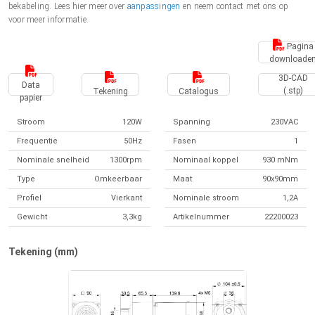
bekabeling. Lees hier meer over
aanpassingen
en neem contact met ons op
voor meer informatie.
Pagina
downloade
3D-CAD
Data
(.stp)
Tekening
Catalogus
papier
Stroom
120W
Spanning
230VAC
Frequentie
50Hz
Fasen
1
Nominale snelheid
1300rpm
Nominaal koppel
930 mNm
Type
Omkeerbaar
Maat
90x90mm
Profiel
Vierkant
Nominale stroom
1,2A
Gewicht
3,3kg
Artikelnummer
22200023
Tekening (mm)