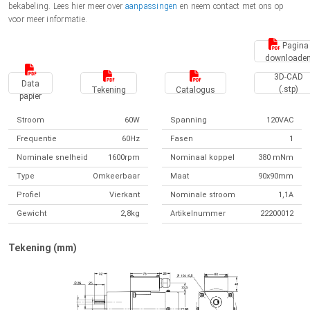
bekabeling. Lees hier meer over
aanpassingen
en neem contact met ons op
voor meer informatie.
Pagina
downloade
3D-CAD
Data
(.stp)
Tekening
Catalogus
papier
Stroom
60W
Spanning
120VAC
Frequentie
60Hz
Fasen
1
Nominale snelheid
1600rpm
Nominaal koppel
380 mNm
Type
Omkeerbaar
Maat
90x90mm
Profiel
Vierkant
Nominale stroom
1,1A
Gewicht
2,8kg
Artikelnummer
22200012
Tekening (mm)