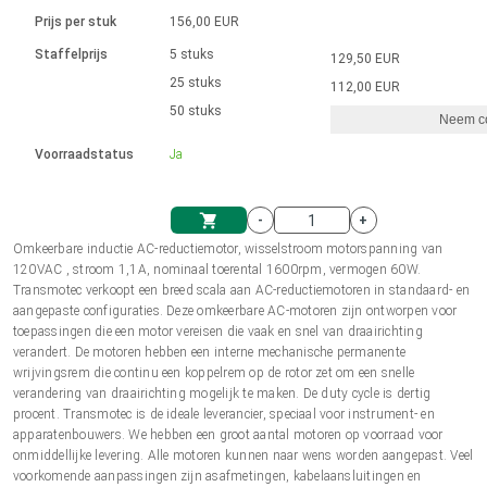
Taal
Lineaire actuatoren
Snelheidsregelingen voor AIS-serie
Met contactaansluiting
driver
Prijs per stuk
156,00 EUR
Borstel DC-motordrivers DPWM-
Synchroon-asynchroon | voor 1-4 aandrijvingen
Stappenmotor drivers
Français (EUR)
Ø 28-42| 1-1400 rpm | <= 290Ncm
Staffelprijs
5 stuks
129,50 EUR
Eenheidssysteem
Solenoïden
serie
Besturingskasten
25 stuks
Driver 2-6 A
112,00 EUR
Borstelloze DC-motordrivers
Italiano (EUR)
50 stuks
Synchroon-asynchroon | voor 1-4 aandrijvingen
Neem co
VAT
Voedingen
Voorraadstatus
Ja
Nederlands (EUR)
Voedingen
-
+
Polski (EUR)
Omkeerbare inductie AC-reductiemotor, wisselstroom motorspanning van
Winkelwagen
120VAC , stroom 1,1A, nominaal toerental 1600rpm, vermogen 60W.
Transmotec verkoopt een breed scala aan AC-reductiemotoren in standaard- en
Norsk (NOK)
aangepaste configuraties. Deze omkeerbare AC-motoren zijn ontworpen voor
toepassingen die een motor vereisen die vaak en snel van draairichting
verandert. De motoren hebben een interne mechanische permanente
Suomi (EUR)
wrijvingsrem die continu een koppelrem op de rotor zet om een snelle
verandering van draairichting mogelijk te maken. De duty cycle is dertig
procent. Transmotec is de ideale leverancier, speciaal voor instrument- en
apparatenbouwers. We hebben een groot aantal motoren op voorraad voor
Svenska (SEK)
onmiddellijke levering. Alle motoren kunnen naar wens worden aangepast. Veel
voorkomende aanpassingen zijn asafmetingen, kabelaansluitingen en