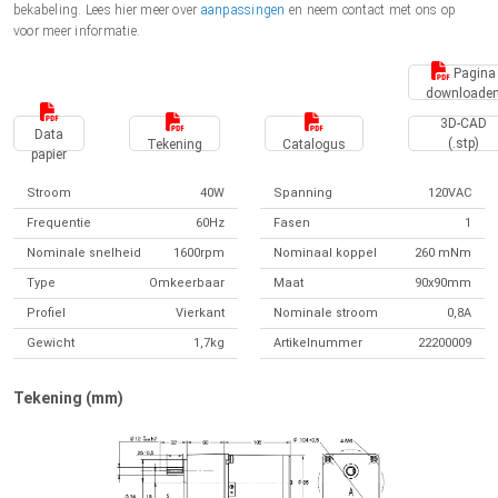
bekabeling. Lees hier meer over
aanpassingen
en neem contact met ons op
voor meer informatie.
Pagina
downloade
3D-CAD
Data
(.stp)
Tekening
Catalogus
papier
Stroom
40W
Spanning
120VAC
Frequentie
60Hz
Fasen
1
Nominale snelheid
1600rpm
Nominaal koppel
260 mNm
Type
Omkeerbaar
Maat
90x90mm
Profiel
Vierkant
Nominale stroom
0,8A
Gewicht
1,7kg
Artikelnummer
22200009
Tekening (mm)