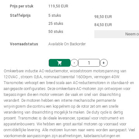
Taal
Lineaire actuatoren
Snelheidsregelingen voor AIS-serie
Met contactaansluiting
driver
Prijs per stuk
119,50 EUR
Borstel DC-motordrivers DPWM-
Synchroon-asynchroon | voor 1-4 aandrijvingen
Stappenmotor drivers
Français (EUR)
Ø 28-42| 1-1400 rpm | <= 290Ncm
Staffelprijs
5 stuks
98,50 EUR
Eenheidssysteem
Solenoïden
serie
Besturingskasten
25 stuks
Driver 2-6 A
84,50 EUR
Borstelloze DC-motordrivers
Italiano (EUR)
50 stuks
Synchroon-asynchroon | voor 1-4 aandrijvingen
Neem co
VAT
Voedingen
Voorraadstatus
Available On Backorder
Nederlands (EUR)
Voedingen
-
+
Polski (EUR)
Omkeerbare inductie AC-reductiemotor, wisselstroom motorspanning van
Winkelwagen
120VAC , stroom 0,8A, nominaal toerental 1600rpm, vermogen 40W.
Transmotec verkoopt een breed scala aan AC-reductiemotoren in standaard- en
Norsk (NOK)
aangepaste configuraties. Deze omkeerbare AC-motoren zijn ontworpen voor
toepassingen die een motor vereisen die vaak en snel van draairichting
verandert. De motoren hebben een interne mechanische permanente
Suomi (EUR)
wrijvingsrem die continu een koppelrem op de rotor zet om een snelle
verandering van draairichting mogelijk te maken. De duty cycle is dertig
procent. Transmotec is de ideale leverancier, speciaal voor instrument- en
apparatenbouwers. We hebben een groot aantal motoren op voorraad voor
Svenska (SEK)
onmiddellijke levering. Alle motoren kunnen naar wens worden aangepast. Veel
voorkomende aanpassingen zijn asafmetingen, kabelaansluitingen en