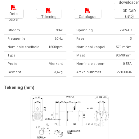
downloade
3D-CAD
Data
(.stp)
Tekening
Catalogus
papier
Stroom
90W
Spanning
220VAC
Frequentie
60Hz
Fasen
3
Nominale snelheid
1600rpm
Nominaal koppel
570 mNm
Type
Maat
90x90mm
Profiel
Vierkant
Nominale stroom
0,55A
Gewicht
3,4kg
Artikelnummer
22100034
Tekening (mm)