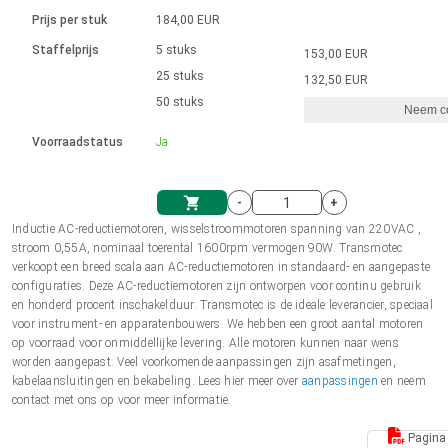
Taal
Lineaire actuatoren
Snelheidsregelingen voor AIS-serie
Met contactaansluiting
driver
Prijs per stuk
184,00 EUR
Borstel DC-motordrivers DPWM-
Synchroon-asynchroon | voor 1-4 aandrijvingen
Stappenmotor drivers
Français (EUR)
Ø 28-42| 1-1400 rpm | <= 290Ncm
Staffelprijs
5 stuks
153,00 EUR
Eenheidssysteem
Solenoïden
serie
Besturingskasten
25 stuks
Driver 2-6 A
132,50 EUR
Borstelloze DC-motordrivers
Italiano (EUR)
50 stuks
Synchroon-asynchroon | voor 1-4 aandrijvingen
Neem co
VAT
Voedingen
Voorraadstatus
Ja
Nederlands (EUR)
Voedingen
-
+
Polski (EUR)
Inductie AC-reductiemotoren, wisselstroommotoren spanning van 220VAC ,
Winkelwagen
stroom 0,55A, nominaal toerental 1600rpm vermogen 90W. Transmotec
verkoopt een breed scala aan AC-reductiemotoren in standaard- en aangepaste
Norsk (NOK)
configuraties. Deze AC-reductiemotoren zijn ontworpen voor continu gebruik
en honderd procent inschakelduur. Transmotec is de ideale leverancier, speciaal
voor instrument- en apparatenbouwers. We hebben een groot aantal motoren
Suomi (EUR)
op voorraad voor onmiddellijke levering. Alle motoren kunnen naar wens
worden aangepast. Veel voorkomende aanpassingen zijn asafmetingen,
kabelaansluitingen en bekabeling. Lees hier meer over
aanpassingen
en neem
contact met ons op voor meer informatie.
Svenska (SEK)
Pagina