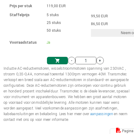
Taal
Lineaire actuatoren
Snelheidsregelingen voor AIS-serie
Met contactaansluiting
driver
Prijs per stuk
119,00 EUR
Borstel DC-motordrivers DPWM-
Synchroon-asynchroon | voor 1-4 aandrijvingen
Stappenmotor drivers
Français (EUR)
Ø 28-42| 1-1400 rpm | <= 290Ncm
Staffelprijs
5 stuks
99,50 EUR
Eenheidssysteem
Solenoïden
serie
Besturingskasten
25 stuks
Driver 2-6 A
86,50 EUR
Borstelloze DC-motordrivers
Italiano (EUR)
50 stuks
Synchroon-asynchroon | voor 1-4 aandrijvingen
Neem co
VAT
Voedingen
Voorraadstatus
Ja
Nederlands (EUR)
Voedingen
-
+
Polski (EUR)
Inductie AC-reductiemotoren, wisselstroommotoren spanning van 230VAC ,
Winkelwagen
stroom 0,35-0,4A, nominaal toerental 1300rpm vermogen 40W. Transmotec
verkoopt een breed scala aan AC-reductiemotoren in standaard- en aangepaste
Norsk (NOK)
configuraties. Deze AC-reductiemotoren zijn ontworpen voor continu gebruik
en honderd procent inschakelduur. Transmotec is de ideale leverancier, speciaal
voor instrument- en apparatenbouwers. We hebben een groot aantal motoren
Suomi (EUR)
op voorraad voor onmiddellijke levering. Alle motoren kunnen naar wens
worden aangepast. Veel voorkomende aanpassingen zijn asafmetingen,
kabelaansluitingen en bekabeling. Lees hier meer over
aanpassingen
en neem
contact met ons op voor meer informatie.
Svenska (SEK)
Pagina