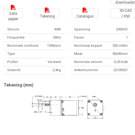
downloade
3D-CAD
Data
(.stp)
Tekening
Catalogus
papier
Stroom
40W
Spanning
230VAC
Frequentie
50Hz
Fasen
1
Nominale snelheid
1300rpm
Nominaal koppel
320 mNm
Type
Maat
90x90mm
Profiel
Vierkant
Nominale stroom
0,35-0,4A
Gewicht
2,4kg
Artikelnummer
22100021
Tekening (mm)