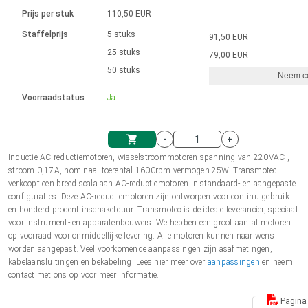
Taal
Lineaire actuatoren
Snelheidsregelingen voor AIS-serie
Met contactaansluiting
driver
Prijs per stuk
110,50 EUR
Borstel DC-motordrivers DPWM-
Synchroon-asynchroon | voor 1-4 aandrijvingen
Stappenmotor drivers
Français (EUR)
Ø 28-42| 1-1400 rpm | <= 290Ncm
Staffelprijs
5 stuks
91,50 EUR
Eenheidssysteem
Solenoïden
serie
Besturingskasten
25 stuks
Driver 2-6 A
79,00 EUR
Borstelloze DC-motordrivers
Italiano (EUR)
50 stuks
Synchroon-asynchroon | voor 1-4 aandrijvingen
Neem co
VAT
Voedingen
Voorraadstatus
Ja
Nederlands (EUR)
Voedingen
-
+
Polski (EUR)
Inductie AC-reductiemotoren, wisselstroommotoren spanning van 220VAC ,
Winkelwagen
stroom 0,17A, nominaal toerental 1600rpm vermogen 25W. Transmotec
verkoopt een breed scala aan AC-reductiemotoren in standaard- en aangepaste
Norsk (NOK)
configuraties. Deze AC-reductiemotoren zijn ontworpen voor continu gebruik
en honderd procent inschakelduur. Transmotec is de ideale leverancier, speciaal
voor instrument- en apparatenbouwers. We hebben een groot aantal motoren
Suomi (EUR)
op voorraad voor onmiddellijke levering. Alle motoren kunnen naar wens
worden aangepast. Veel voorkomende aanpassingen zijn asafmetingen,
kabelaansluitingen en bekabeling. Lees hier meer over
aanpassingen
en neem
contact met ons op voor meer informatie.
Svenska (SEK)
Pagina