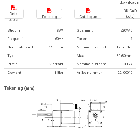
downloade
3D-CAD
Data
(.stp)
Tekening
Catalogus
papier
Stroom
25W
Spanning
220VAC
Frequentie
60Hz
Fasen
3
Nominale snelheid
1600rpm
Nominaal koppel
170 mNm
Type
Maat
80x80mm
Profiel
Vierkant
Nominale stroom
0,17A
Gewicht
1,8kg
Artikelnummer
22100010
Tekening (mm)