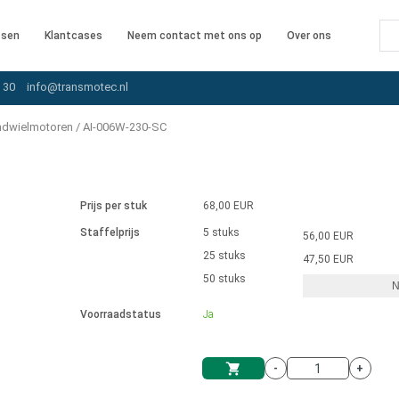
ssen
Klantcases
Neem contact met ons op
Over ons
 30
info@transmotec.nl
ndwielmotoren
/
AI-006W-230-SC
Prijs per stuk
68,00 EUR
Staffelprijs
5 stuks
56,00 EUR
25 stuks
47,50 EUR
50 stuks
N
iver
Voorraadstatus
Ja
-
+