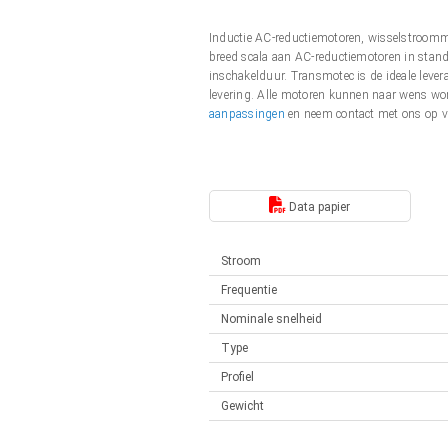
Lineaire actuatoren
Synchroon-asynchroon | voor 1-4 aandrijvingen
Inductie AC-reductiemotoren, wisselstroo
Français (EUR)
Besturingskasten
breed scala aan AC-reductiemotoren in stand
Solenoïden
inschakelduur. Transmotec is de ideale leve
Synchroon-asynchroon | voor 1-4 aandrijvingen
levering. Alle motoren kunnen naar wens wo
Italiano (EUR)
aanpassingen
en neem contact met ons op v
Voedingen
Nederlands (EUR)
Voedingen
Data papier
Polski (EUR)
Stroom
Norsk (NOK)
Frequentie
Nominale snelheid
Suomi (EUR)
Type
Profiel
Svenska (SEK)
Gewicht