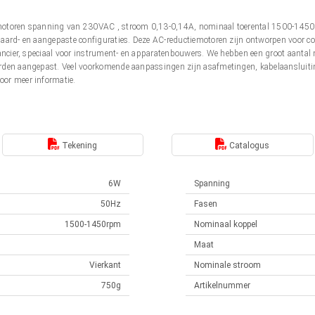
mmotoren spanning van 230VAC , stroom 0,13-0,14A, nominaal toerental 1500-145
aard- en aangepaste configuraties. Deze AC-reductiemotoren zijn ontworpen voor c
rancier, speciaal voor instrument- en apparatenbouwers. We hebben een groot aantal
rden aangepast. Veel voorkomende aanpassingen zijn asafmetingen, kabelaansluitin
oor meer informatie.
Tekening
Catalogus
6W
Spanning
50Hz
Fasen
1500-1450rpm
Nominaal koppel
Maat
Vierkant
Nominale stroom
750g
Artikelnummer