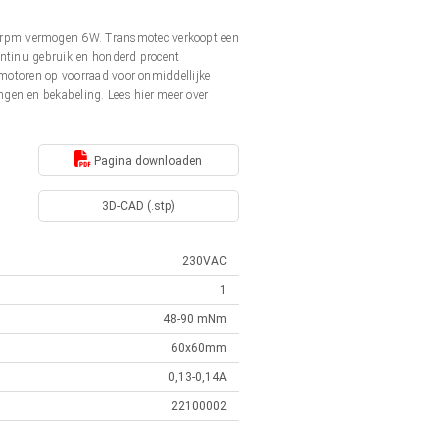
0rpm vermogen 6W. Transmotec verkoopt een
ontinu gebruik en honderd procent
 motoren op voorraad voor onmiddellijke
gen en bekabeling. Lees hier meer over
Pagina downloaden
3D-CAD (.stp)
230VAC
1
48-90 mNm
60x60mm
0,13-0,14A
22100002