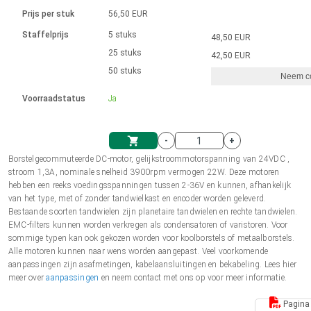
Taal
Lineaire actuatoren
Snelheidsregelingen voor AIS-serie
Met contactaansluiting
driver
Prijs per stuk
56,50 EUR
Borstel DC-motordrivers DPWM-
Synchroon-asynchroon | voor 1-4 aandrijvingen
Stappenmotor drivers
Français (EUR)
Ø 28-42| 1-1400 rpm | <= 290Ncm
Staffelprijs
5 stuks
48,50 EUR
Eenheidssysteem
Solenoïden
serie
Besturingskasten
25 stuks
Driver 2-6 A
42,50 EUR
Borstelloze DC-motordrivers
Italiano (EUR)
50 stuks
Synchroon-asynchroon | voor 1-4 aandrijvingen
Neem co
VAT
Voedingen
Voorraadstatus
Ja
Nederlands (EUR)
Voedingen
-
+
Polski (EUR)
Borstelgecommuteerde DC-motor, gelijkstroommotorspanning van 24VDC ,
Winkelwagen
stroom 1,3A, nominale snelheid 3900rpm vermogen 22W. Deze motoren
hebben een reeks voedingsspanningen tussen 2-36V en kunnen, afhankelijk
Norsk (NOK)
van het type, met of zonder tandwielkast en encoder worden geleverd.
Bestaande soorten tandwielen zijn planetaire tandwielen en rechte tandwielen.
EMC-filters kunnen worden verkregen als condensatoren of varistoren. Voor
Suomi (EUR)
sommige typen kan ook gekozen worden voor koolborstels of metaalborstels.
Alle motoren kunnen naar wens worden aangepast. Veel voorkomende
aanpassingen zijn asafmetingen, kabelaansluitingen en bekabeling. Lees hier
meer over
aanpassingen
en neem contact met ons op voor meer informatie.
Svenska (SEK)
Pagina