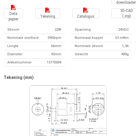
downloade
3D-CAD
Data
(.stp)
Tekening
Catalogus
papier
Stroom
22W
Spanning
24VDC
Nominale snelheid
3900rpm
Nominaal koppel
53 mNm
Lengte
66mm
Nominale stroom
1,3A
Diameter
45mm
Gewicht
480g
Artikelnummer
15770004
Tekening (mm)